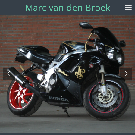
Marc van den Broek
Ga
direct
naar
de
hoofdinhoud