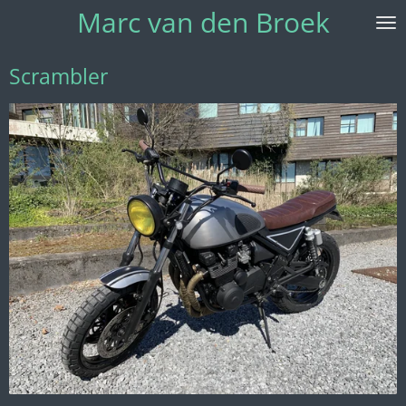
Marc van den Broek
Ga
direct
naar
Scrambler
de
hoofdinhoud